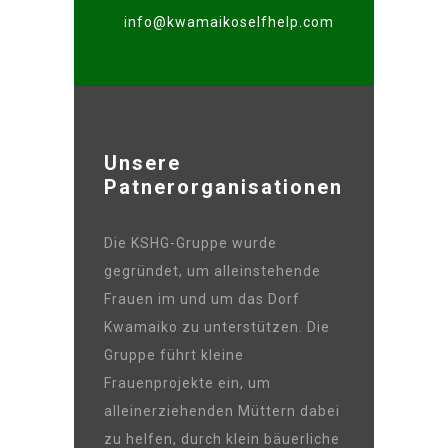
info@kwamaikoselfhelp.com
Unsere
Patnerorganisationen
Die KSHG-Gruppe wurde
gegründet, um alleinstehende
Frauen im und um das Dorf
Kwamaiko zu unterstützen. Die
Gruppe führt kleine
Frauenprojekte ein, um
alleinerziehenden Müttern dabei
zu helfen, durch klein bäuerliche