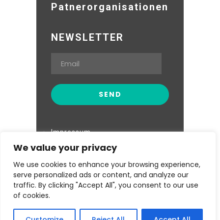
Patnerorganisationen
NEWSLETTER
Impressum
We value your privacy
Datenschutzerklärung
We use cookies to enhance your browsing experience,
serve personalized ads or content, and analyze our
traffic. By clicking "Accept All", you consent to our use
of cookies.
Kwa Maiko Women Self Help Group ©
Customize
Reject All
Accept All
Copyright. 2023.