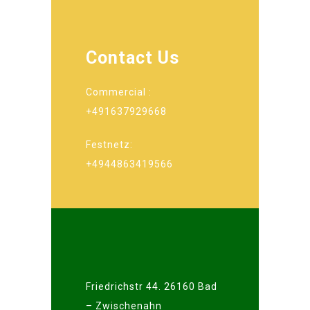
Contact Us
Commercial :
+491637929668
Festnetz:
+4944863419566
Friedrichstr 44. 26160 Bad
– Zwischenahn