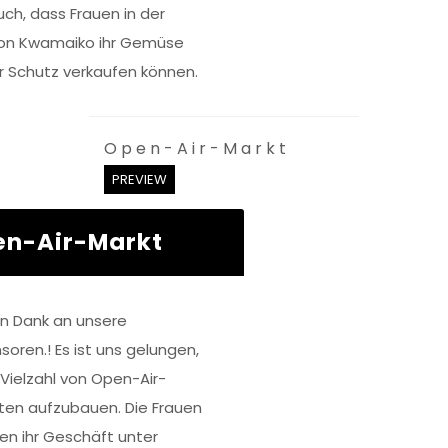
uch, dass Frauen in der
on Kwamaiko ihr Gemüse
r Schutz verkaufen können.
Open-Air-Markt
PREVIEW
n-Air-Markt
en Dank an unsere
soren.! Es ist uns gelungen,
 Vielzahl von Open-Air-
ten aufzubauen. Die Frauen
en ihr Geschäft unter