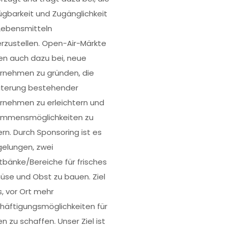
ügbarkeit und Zugänglichkeit
Lebensmitteln
erzustellen. Open-Air-Märkte
en auch dazu bei, neue
rnehmen zu gründen, die
iterung bestehender
rnehmen zu erleichtern und
ommensmöglichkeiten zu
ern. Durch Sponsoring ist es
gelungen, zwei
tbänke/Bereiche für frisches
se und Obst zu bauen. Ziel
s, vor Ort mehr
häftigungsmöglichkeiten für
n zu schaffen. Unser Ziel ist