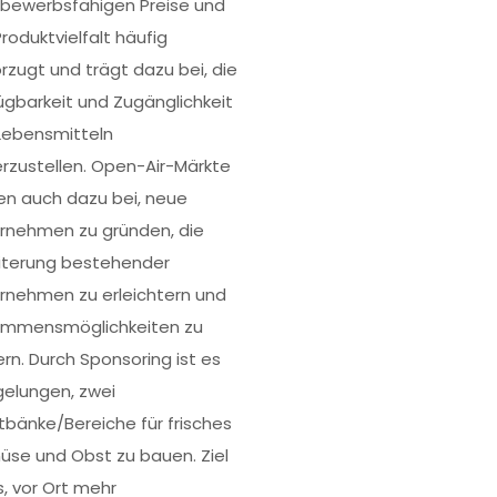
bewerbsfähigen Preise und
roduktvielfalt häufig
rzugt und trägt dazu bei, die
ügbarkeit und Zugänglichkeit
Lebensmitteln
erzustellen. Open-Air-Märkte
en auch dazu bei, neue
rnehmen zu gründen, die
iterung bestehender
rnehmen zu erleichtern und
ommensmöglichkeiten zu
ern. Durch Sponsoring ist es
gelungen, zwei
tbänke/Bereiche für frisches
se und Obst zu bauen. Ziel
s, vor Ort mehr