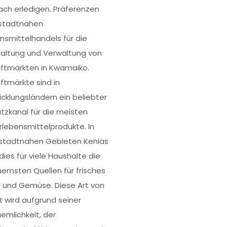
ch erledigen. Präferenzen
stadtnahen
nsmittelhandels für die
altung und Verwaltung von
luftmärkten in Kwamaiko.
uftmärkte sind in
icklungsländern ein beliebter
tzkanal für die meisten
rlebensmittelprodukte. In
stadtnahen Gebieten Kenias
dies für viele Haushalte die
emsten Quellen für frisches
 und Gemüse. Diese Art von
t wird aufgrund seiner
emlichkeit, der