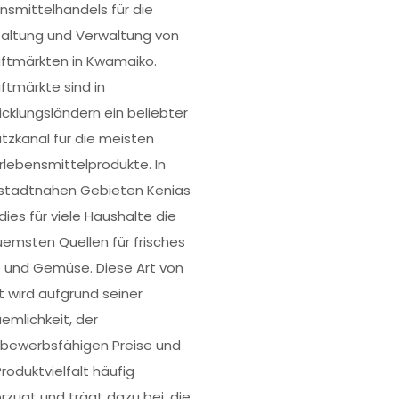
nsmittelhandels für die
altung und Verwaltung von
luftmärkten in Kwamaiko.
uftmärkte sind in
icklungsländern ein beliebter
tzkanal für die meisten
rlebensmittelprodukte. In
stadtnahen Gebieten Kenias
dies für viele Haushalte die
emsten Quellen für frisches
 und Gemüse. Diese Art von
t wird aufgrund seiner
emlichkeit, der
bewerbsfähigen Preise und
roduktvielfalt häufig
rzugt und trägt dazu bei, die