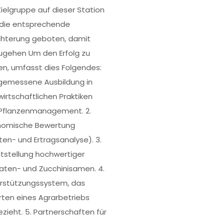
Zielgruppe auf dieser Station
 die entsprechende
ichterung geboten, damit
gehen Um den Erfolg zu
n, umfasst dies Folgendes:
ngemessene Ausbildung in
wirtschaftlichen Praktiken
Pflanzenmanagement. 2.
omische Bewertung
ten- und Ertragsanalyse). 3.
itstellung hochwertiger
ten- und Zucchinisamen. 4.
rstützungssystem, das
rten eines Agrarbetriebs
ezieht. 5. Partnerschaften für