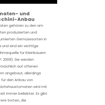
maten- und
cchini-Anbau
ten gehören zu den am
ten produzierten und
umierten Gemüsesorten in
a und sind ein wichtige
ahmequelle für Kleinbauern
P, 2009). Sie werden
tsächlich auf offenen
ern angebaut, allerdings
 für den Anbau von
chshaustomaten wird mit
Zeit immer beliebter. Es gibt
ere Sorten, die