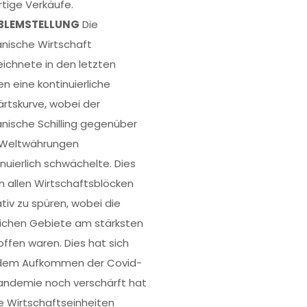
rtige Verkäufe.
BLEMSTELLUNG
Die
anische Wirtschaft
eichnete in den letzten
en eine kontinuierliche
rtskurve, wobei der
anische Schilling gegenüber
Weltwährungen
inuierlich schwächelte. Dies
in allen Wirtschaftsblöcken
tiv zu spüren, wobei die
lichen Gebiete am stärksten
offen waren. Dies hat sich
dem Aufkommen der Covid-
andemie noch verschärft hat
ne Wirtschaftseinheiten