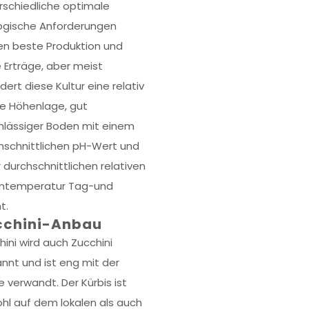
rschiedliche optimale
ogische Anforderungen
len beste Produktion und
 Erträge, aber meist
dert diese Kultur eine relativ
e Höhenlage, gut
hlässiger Boden mit einem
hschnittlichen pH-Wert und
r durchschnittlichen relativen
mtemperatur Tag-und
t.
cchini-Anbau
hini wird auch Zucchini
nnt und ist eng mit der
e verwandt. Der Kürbis ist
hl auf dem lokalen als auch