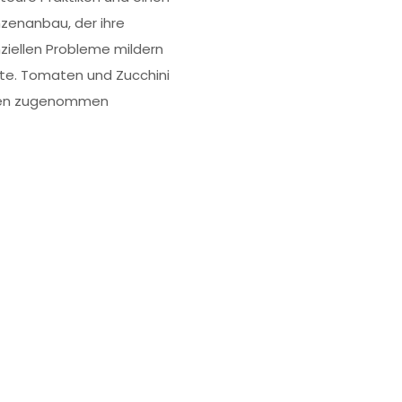
nzenanbau, der ihre
nziellen Probleme mildern
te. Tomaten und Zucchini
en zugenommen