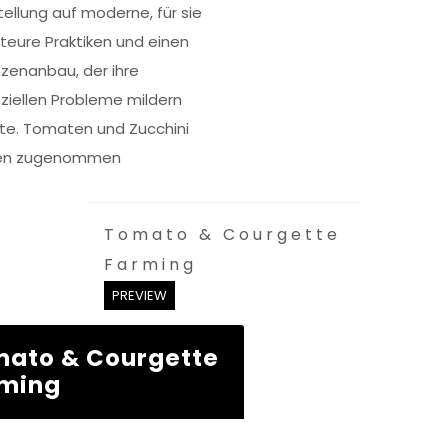
ellung auf moderne, für sie
 teure Praktiken und einen
nzenanbau, der ihre
nziellen Probleme mildern
te. Tomaten und Zucchini
en zugenommen
Tomato & Courgette
Farming
PREVIEW
ato & Courgette
ming