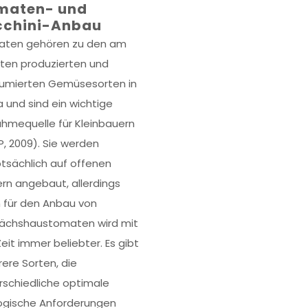
maten- und
cchini-Anbau
ten gehören zu den am
ten produzierten und
umierten Gemüsesorten in
a und sind ein wichtige
ahmequelle für Kleinbauern
P, 2009). Sie werden
tsächlich auf offenen
ern angebaut, allerdings
 für den Anbau von
chshaustomaten wird mit
Zeit immer beliebter. Es gibt
ere Sorten, die
rschiedliche optimale
ogische Anforderungen