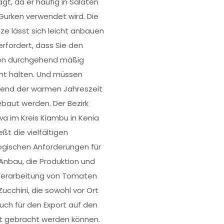
agt, da er häufig in Salaten
Gurken verwendet wird. Die
nze lässt sich leicht anbauen
erfordert, dass Sie den
n durchgehend mäßig
ht halten. Und müssen
end der warmen Jahreszeit
baut werden. Der Bezirk
a im Kreis Kiambu in Kenia
ßt die vielfältigen
ogischen Anforderungen für
Anbau, die Produktion und
Verarbeitung von Tomaten
Zucchini, die sowohl vor Ort
auch für den Export auf den
t gebracht werden können.