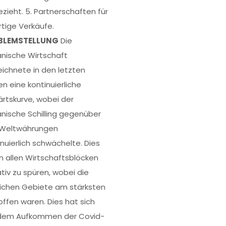
ezieht. 5. Partnerschaften für
rtige Verkäufe.
BLEMSTELLUNG
Die
anische Wirtschaft
eichnete in den letzten
en eine kontinuierliche
rtskurve, wobei der
anische Schilling gegenüber
Weltwährungen
inuierlich schwächelte. Dies
in allen Wirtschaftsblöcken
tiv zu spüren, wobei die
lichen Gebiete am stärksten
offen waren. Dies hat sich
dem Aufkommen der Covid-