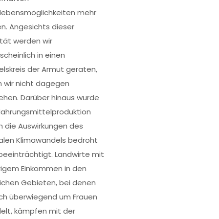
lebensmöglichkeiten mehr
n. Angesichts dieser
ität werden wir
scheinlich in einen
elskreis der Armut geraten,
 wir nicht dagegen
ehen. Darüber hinaus wurde
Nahrungsmittelproduktion
h die Auswirkungen des
alen Klimawandels bedroht
beeinträchtigt. Landwirte mit
rigem Einkommen in den
lichen Gebieten, bei denen
ich überwiegend um Frauen
elt, kämpfen mit der