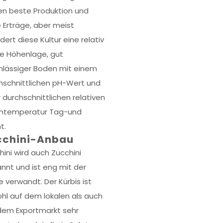
len beste Produktion und
 Erträge, aber meist
dert diese Kultur eine relativ
e Höhenlage, gut
hlässiger Boden mit einem
hschnittlichen pH-Wert und
r durchschnittlichen relativen
mtemperatur Tag-und
t.
cchini-Anbau
hini wird auch Zucchini
nnt und ist eng mit der
e verwandt. Der Kürbis ist
hl auf dem lokalen als auch
dem Exportmarkt sehr