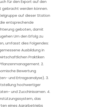
auch für den Export auf den
t gebracht werden können.
Zielgruppe auf dieser Station
 die entsprechende
ichterung geboten, damit
gehen Um den Erfolg zu
n, umfasst dies Folgendes:
ngemessene Ausbildung in
wirtschaftlichen Praktiken
Pflanzenmanagement. 2.
omische Bewertung
ten- und Ertragsanalyse). 3.
itstellung hochwertiger
ten- und Zucchinisamen. 4.
rstützungssystem, das
rten eines Agrarbetriebs