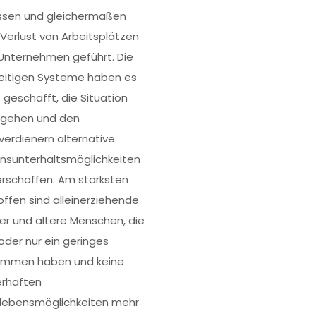
issen und gleichermaßen
Verlust von Arbeitsplätzen
Unternehmen geführt. Die
eitigen Systeme haben es
t geschafft, die Situation
gehen und den
nverdienern alternative
nsunterhaltsmöglichkeiten
erschaffen. Am stärksten
offen sind alleinerziehende
er und ältere Menschen, die
 oder nur ein geringes
ommen haben und keine
rhaften
lebensmöglichkeiten mehr