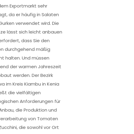
dem Exportmarkt sehr
agt, da er häufig in Salaten
Gurken verwendet wird. Die
nze lässt sich leicht anbauen
erfordert, dass Sie den
n durchgehend mäßig
ht halten. Und müssen
end der warmen Jahreszeit
baut werden. Der Bezirk
a im Kreis Kiambu in Kenia
ßt die vielfältigen
ogischen Anforderungen für
Anbau, die Produktion und
Verarbeitung von Tomaten
Zucchini, die sowohl vor Ort