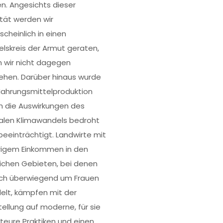
n. Angesichts dieser
ität werden wir
scheinlich in einen
elskreis der Armut geraten,
 wir nicht dagegen
ehen. Darüber hinaus wurde
Nahrungsmittelproduktion
h die Auswirkungen des
alen Klimawandels bedroht
beeinträchtigt. Landwirte mit
rigem Einkommen in den
lichen Gebieten, bei denen
ich überwiegend um Frauen
elt, kämpfen mit der
ellung auf moderne, für sie
 teure Praktiken und einen