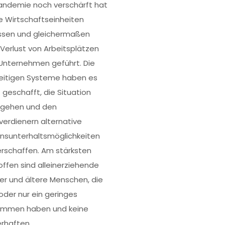
andemie noch verschärft hat
ne Wirtschaftseinheiten
issen und gleichermaßen
Verlust von Arbeitsplätzen
Unternehmen geführt. Die
eitigen Systeme haben es
t geschafft, die Situation
gehen und den
nverdienern alternative
nsunterhaltsmöglichkeiten
erschaffen. Am stärksten
offen sind alleinerziehende
er und ältere Menschen, die
 oder nur ein geringes
ommen haben und keine
rhaften