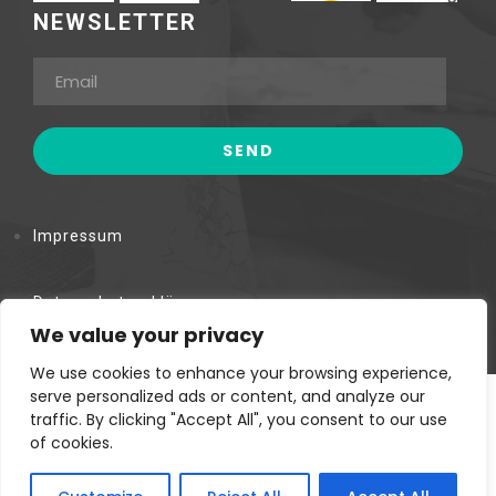
NEWSLETTER
Impressum
Datenschutzerklärung
We value your privacy
We use cookies to enhance your browsing experience,
serve personalized ads or content, and analyze our
Kwa Maiko Women Self Help Group © Copyright. 2023.
traffic. By clicking "Accept All", you consent to our use
of cookies.