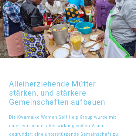
Alleinerziehende Mütter
stärken, und stärkere
Gemeinschaften aufbauen
Die Kwamaiko Women Self Help Group wurde mit
einer einfachen, aber wirkungsvollen Vision
gegründet: eine unterstützende Gemeinschaft zu