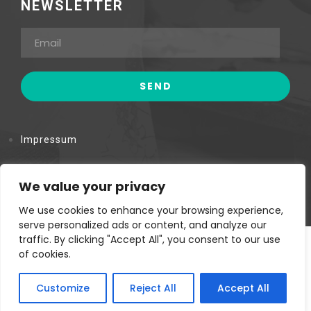
NEWSLETTER
Impressum
Datenschutzerklärung
We value your privacy
We use cookies to enhance your browsing experience,
serve personalized ads or content, and analyze our
traffic. By clicking "Accept All", you consent to our use
Kwa Maiko Women Self Help Group © Copyright. 2023.
of cookies.
Customize
Reject All
Accept All